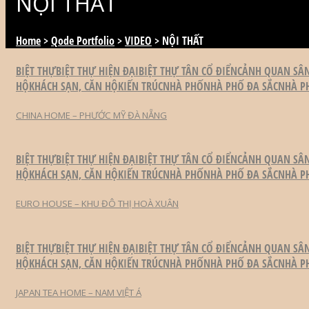
NỘI THẤT
Home
>
Qode Portfolio
>
VIDEO
>
NỘI THẤT
BIỆT THỰ
BIỆT THỰ HIỆN ĐẠI
BIỆT THỰ TÂN CỔ ĐIỂN
CẢNH QUAN SÂ
HỘ
KHÁCH SẠN, CĂN HỘ
KIẾN TRÚC
NHÀ PHỐ
NHÀ PHỐ ĐA SẮC
NHÀ P
CHINA HOME – PHƯỚC MỸ ĐÀ NẴNG
BIỆT THỰ
BIỆT THỰ HIỆN ĐẠI
BIỆT THỰ TÂN CỔ ĐIỂN
CẢNH QUAN SÂ
HỘ
KHÁCH SẠN, CĂN HỘ
KIẾN TRÚC
NHÀ PHỐ
NHÀ PHỐ ĐA SẮC
NHÀ P
EURO HOUSE – KHU ĐÔ THỊ HOÀ XUÂN
BIỆT THỰ
BIỆT THỰ HIỆN ĐẠI
BIỆT THỰ TÂN CỔ ĐIỂN
CẢNH QUAN SÂ
HỘ
KHÁCH SẠN, CĂN HỘ
KIẾN TRÚC
NHÀ PHỐ
NHÀ PHỐ ĐA SẮC
NHÀ P
JAPAN TEA HOME – NAM VIỆT Á