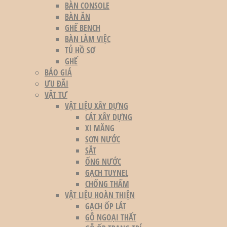
BÀN CONSOLE
BÀN ĂN
GHẾ BENCH
BÀN LÀM VIỆC
TỦ HỒ SƠ
GHẾ
BÁO GIÁ
ƯU ĐÃI
VẬT TƯ
VẬT LIỆU XÂY DỰNG
CÁT XÂY DỰNG
XI MĂNG
SƠN NƯỚC
SẮT
ỐNG NƯỚC
GẠCH TUYNEL
CHỐNG THẤM
VẬT LIỆU HOÀN THIỆN
GẠCH ỐP LÁT
GỖ NGOẠI THẤT