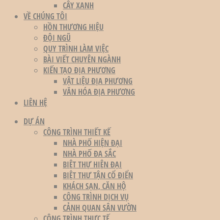
CÂY XANH
VỀ CHÚNG TÔI
HỒN THƯƠNG HIỆU
ĐỘI NGŨ
QUY TRÌNH LÀM VIỆC
BÀI VIẾT CHUYÊN NGÀNH
KIẾN TẠO ĐỊA PHƯƠNG
VẬT LIỆU ĐỊA PHƯƠNG
VĂN HÓA ĐỊA PHƯƠNG
LIÊN HỆ
DỰ ÁN
CÔNG TRÌNH THIẾT KẾ
NHÀ PHỐ HIỆN ĐẠI
NHÀ PHỐ ĐA SẮC
BIỆT THỰ HIỆN ĐẠI
BIỆT THƯ TẬN CỔ ĐIỂN
KHÁCH SẠN, CĂN HỘ
CÔNG TRÌNH DỊCH VỤ
CẢNH QUAN SÂN VƯỜN
CÔNG TRÌNH THỰC TẾ