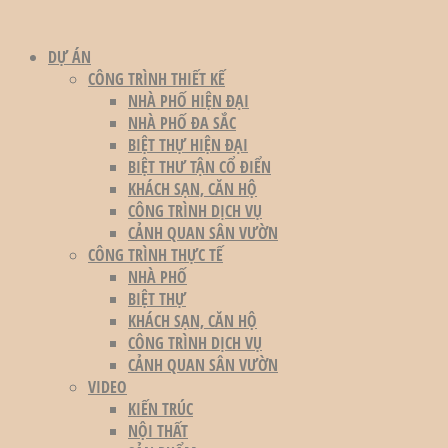
DỰ ÁN
CÔNG TRÌNH THIẾT KẾ
NHÀ PHỐ HIỆN ĐẠI
NHÀ PHỐ ĐA SẮC
BIỆT THỰ HIỆN ĐẠI
BIỆT THƯ TẬN CỔ ĐIỂN
KHÁCH SẠN, CĂN HỘ
CÔNG TRÌNH DỊCH VỤ
CẢNH QUAN SÂN VƯỜN
CÔNG TRÌNH THỰC TẾ
NHÀ PHỐ
BIỆT THỰ
KHÁCH SẠN, CĂN HỘ
CÔNG TRÌNH DỊCH VỤ
CẢNH QUAN SÂN VƯỜN
VIDEO
KIẾN TRÚC
NỘI THẤT