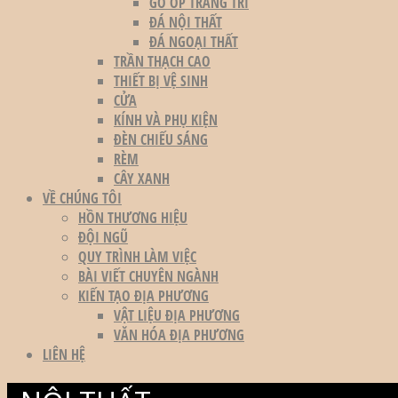
GỖ ỐP TRANG TRÍ
ĐÁ NỘI THẤT
ĐÁ NGOẠI THẤT
TRẦN THẠCH CAO
THIẾT BỊ VỆ SINH
CỬA
KÍNH VÀ PHỤ KIỆN
ĐÈN CHIẾU SÁNG
RÈM
CÂY XANH
VỀ CHÚNG TÔI
HỒN THƯƠNG HIỆU
ĐỘI NGŨ
QUY TRÌNH LÀM VIỆC
BÀI VIẾT CHUYÊN NGÀNH
KIẾN TẠO ĐỊA PHƯƠNG
VẬT LIỆU ĐỊA PHƯƠNG
VĂN HÓA ĐỊA PHƯƠNG
LIÊN HỆ