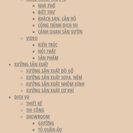
NHÀ PHỐ
BIỆT THỰ
KHÁCH SẠN, CĂN HỘ
CÔNG TRÌNH DỊCH VỤ
CẢNH QUAN SÂN VƯỜN
VIDEO
KIẾN TRÚC
NỘI THẤT
SẢN PHẨM
XƯỞNG SẢN XUẤT
XƯỞNG SẢN XUẤT ĐỒ GỖ
XƯỞNG SẢN XUẤT SOFA, NỆM
XƯỞNG SẢN XUẤT NHÔM KÍNH
XƯỞNG SẢN XUẤT CƠ KHÍ
DỊCH VỤ
THIẾT KẾ
THI CÔNG
SHOWROOM
GIƯỜNG
TỦ QUẦN ÁO