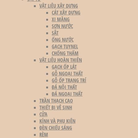
VẬT LIỆU XÂY DỰNG
CÁT XÂY DỰNG
XI MĂNG
SƠN NƯỚC
SẮT
ỐNG NƯỚC
GẠCH TUYNEL
CHỐNG THẤM
VẬT LIỆU HOÀN THIỆN
GẠCH ỐP LÁT
GỖ NGOẠI THẤT
GỖ ỐP TRANG TRÍ
ĐÁ NỘI THẤT
ĐÁ NGOẠI THẤT
TRẦN THẠCH CAO
THIẾT BỊ VỆ SINH
CỬA
KÍNH VÀ PHỤ KIỆN
ĐÈN CHIẾU SÁNG
RÈM