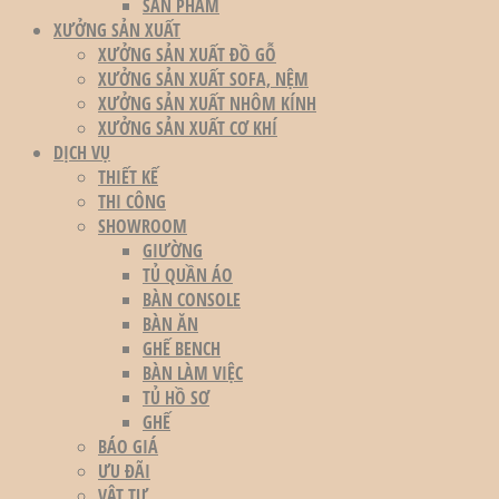
SẢN PHẨM
XƯỞNG SẢN XUẤT
XƯỞNG SẢN XUẤT ĐỒ GỖ
XƯỞNG SẢN XUẤT SOFA, NỆM
XƯỞNG SẢN XUẤT NHÔM KÍNH
XƯỞNG SẢN XUẤT CƠ KHÍ
DỊCH VỤ
THIẾT KẾ
THI CÔNG
SHOWROOM
GIƯỜNG
TỦ QUẦN ÁO
BÀN CONSOLE
BÀN ĂN
GHẾ BENCH
BÀN LÀM VIỆC
TỦ HỒ SƠ
GHẾ
BÁO GIÁ
ƯU ĐÃI
VẬT TƯ